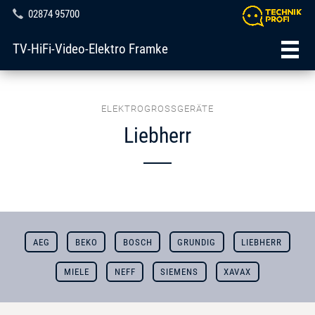
02874 95700
TV-HiFi-Video-Elektro Framke
ELEKTROGROSSGERÄTE
Liebherr
AEG
BEKO
BOSCH
GRUNDIG
LIEBHERR
MIELE
NEFF
SIEMENS
XAVAX